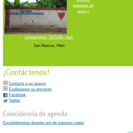
delegada de
agua y
saneamiento, SESAM, Haití
San Marcos, Haití
¡Contáctenos!
Contacte a un asesor
Expliquenos su proyecto
Facebook
Twitter
Coincidencia de agenda
Encentrémonos durante uno de nuestros viajes