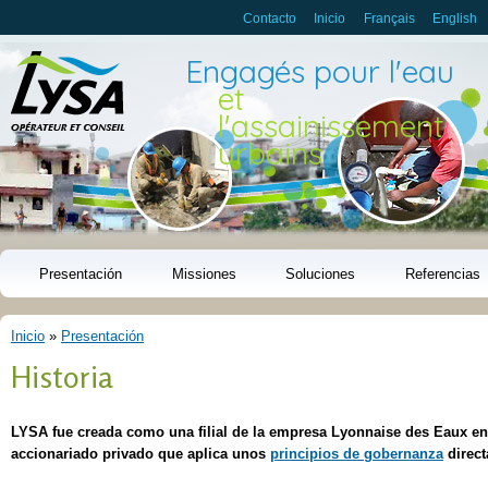
Pasar al
Contacto
Inicio
Français
English
contenido
principal
Engagés pour l'eau
et
l'assainissement
urbains
Presentación
Missiones
Soluciones
Referencias
Inicio
»
Presentación
Se encuentra usted aquí
Historia
LYSA fue creada como una filial de la empresa Lyonnaise des Eaux 
accionariado privado que aplica unos
principios de gobernanza
direct